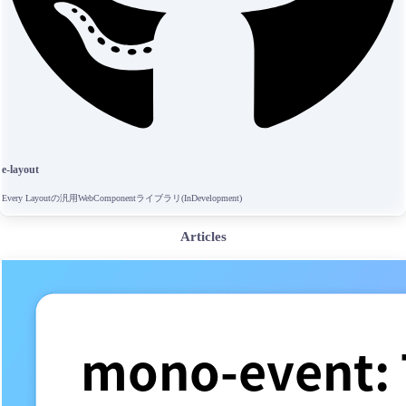
e-layout
Every Layoutの汎用WebComponentライブラリ(InDevelopment)
Articles