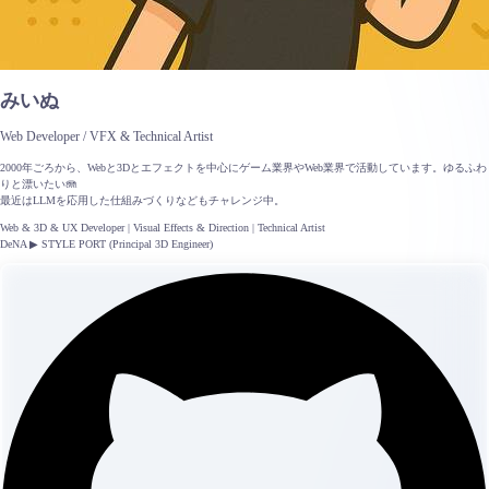
みいぬ
Web Developer / VFX & Technical Artist
2000年ごろから、Webと3Dとエフェクトを中心にゲーム業界やWeb業界で活動しています。ゆるふわ
りと漂いたい🪼
最近はLLMを応用した仕組みづくりなどもチャレンジ中。
Web & 3D & UX Developer | Visual Effects & Direction | Technical Artist
DeNA ▶︎ STYLE PORT (Principal 3D Engineer)