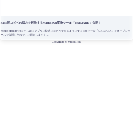
SaaS間コピペの悩みを解決するMarkdown変換ツール「UNIMARK」公開！
今回はMarkdownをあらゆるアプリに快適にコピペできるようにするWebツール「UNIMARK」をオープンソ
ースで公開したので、ご紹介します！ ...
Copyright ©
yukimi-inu